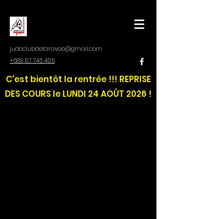
judoclubdetaravao@gmail.com
+689 87 746 406
C'est bientôt la rentrée !!! REPRISE
DES COURS le LUNDI 24 AOÛT 2026 !