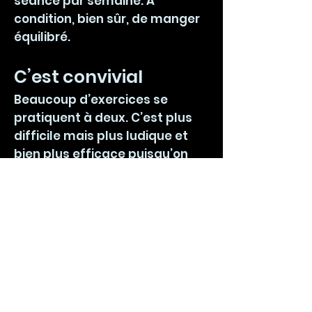
séance par semaine. A
condition, bien sûr, de manger
équilibré.
C’est convivial
Beaucoup d’exercices se
pratiquent à deux. C’est plus
difficile mais plus ludique et
bien plus efficace puisqu’on
améliore son équilibre tout en
renforçant ses muscles.
C’est antistress
D’une part, on se dépense
vraiment : on transpire et on
brûle des calories. D’autre part,
on se concentre sur la