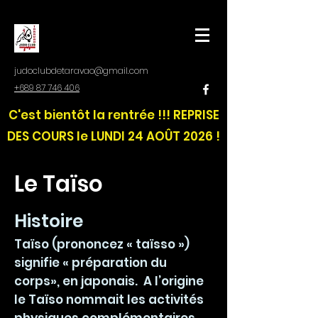
judoclubdetaravao@gmail.com
+689 87 746 406
C'est bientôt la rentrée !!! REPRISE
DES COURS le LUNDI 24 AOÛT 2026 !
Le Taïso
Histoire
Taïso (prononcez « taïsso »)
signifie « préparation du
corps», en japonais. A l’origine
le Taïso nommait les activités